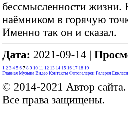
бессмысленности жизни. 
наёмником в горячую точк
Именно так он и сказал.
Дата:
2021-09-14 |
Просм
1
2
3
4
5
6
7
8
9
10
11
12
13
14
15
16
17
18
19
Главная
Музыка
Видео
Контакты
Фотогалереи
Галерея
Екклеси
© 2014-2021 Автор сайта
Все права защищены.