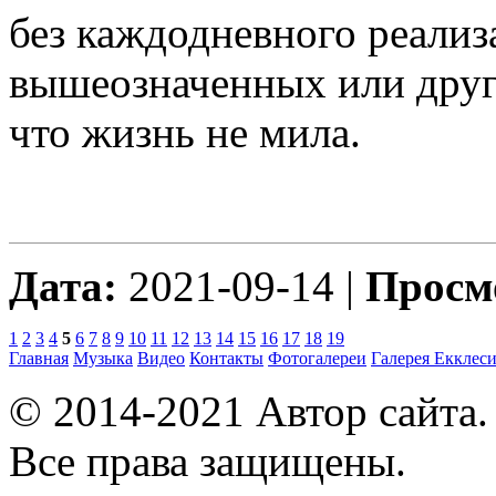
без каждодневного реализ
вышеозначенных или други
что жизнь не мила.
Дата:
2021-09-14 |
Просм
1
2
3
4
5
6
7
8
9
10
11
12
13
14
15
16
17
18
19
Главная
Музыка
Видео
Контакты
Фотогалереи
Галерея
Екклеси
© 2014-2021 Автор сайта
Все права защищены.