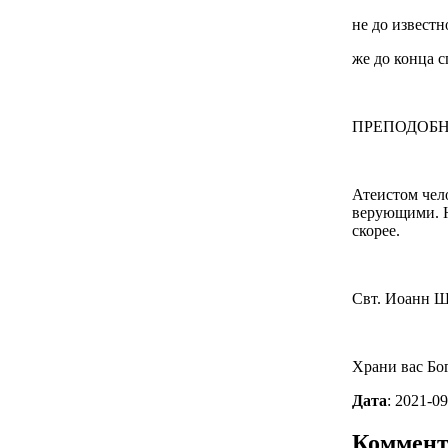
не до известн
же до конца с
ПРЕПОДОБН
Атеистом чело
верующими. Но
скорее.
Свт. Иоанн 
Храни вас Бог
Дата
: 2021-09
Коммент