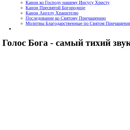
Канон ко Господу нашему Иисусу Христу
Канон Пресвятой Богородице
Канон Ангелу Хранителю
Последование ко Святому Причащению
Молитвы Благодарственные по Святом Причащени
Голос Бога - самый тихий звук