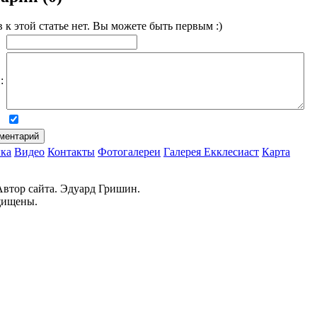
к этой статье нет. Вы можете быть первым :)
:
ка
Видео
Контакты
Фотогалереи
Галерея
Екклесиаст
Карта
Автор сайта. Эдуард Гришин.
щищены.