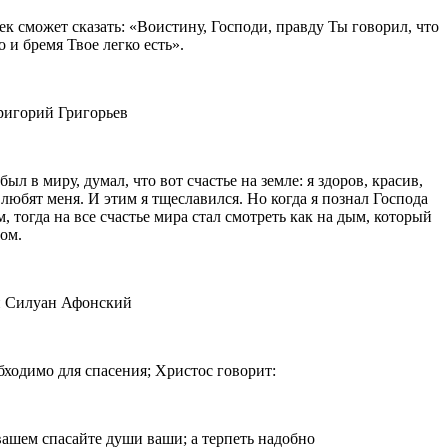
ек сможет сказать: «Воистину, Господи, правду Ты говорил, что
о и бремя Твое легко есть».
игорий Григорьев
был в миру, думал, что вот счастье на земле: я здоров, красив,
 любят меня. И этим я тщеславился. Но когда я познал Господа
 тогда на все счастье мира стал смотреть как на дым, который
ом.
 Силуан Афонский
бходимо для спасения; Христос говорит:
вашем спасайте души ваши; а терпеть надобно