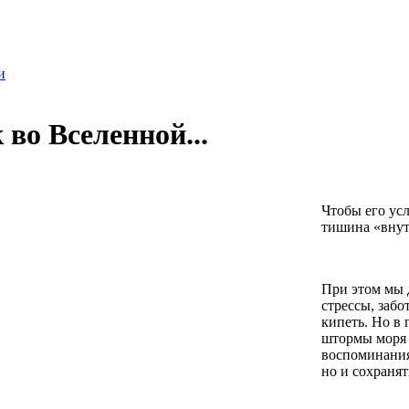
и
 во Вселенной...
Чтобы его ус
тишина «внутр
При этом мы 
стрессы, забо
кипеть. Но в 
штормы моря 
воспоминания,
но и сохранят