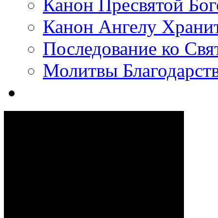
Канон Пресвятой Бо
Канон Ангелу Храни
Последование ко Св
Молитвы Благодарст