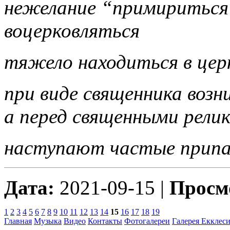
нежелание “примириться”
воцерковляться
тяжело находиться в цер
при виде священника возн
а перед священными рели
наступают частые припад
Дата:
2021-09-15 |
Просм
1
2
3
4
5
6
7
8
9
10
11
12
13
14
15
16
17
18
19
Главная
Музыка
Видео
Контакты
Фотогалереи
Галерея
Екклеси